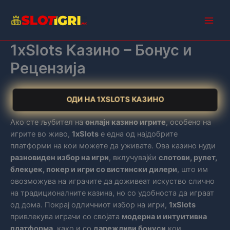
Skip
to
Main
content
1xSlots Казино – Бонус и
Men
Рецензија
ОДИ НА 1XSLOTS КАЗИНО
Ако сте љубител на
онлајн казино игрите
, особено на
игрите во живо,
1xSlots
е една од најдобрите
платформи на кои можете да уживате. Ова казино нуди
разновиден избор на игри
, вклучувајќи
слотови, рулет,
блекџек, покер и игри со вистински дилери
, што им
овозможува на играчите да доживеат искуство слично
на традиционалните казина, но со удобноста да играат
од дома. Покрај одличниот избор на игри,
1xSlots
привлекува играчи со својата
модерна и интуитивна
платформа
, како и со
дарежливи бонуси
кои