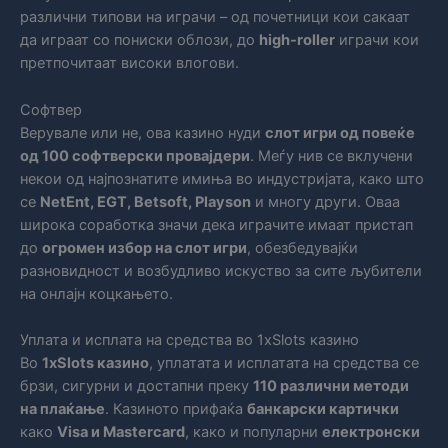
различни типови на играчи – од почетници кои сакаат
да играат со пониски облози, до
high-roller
играчи кои
претпочитаат високи влогови.
Софтвер
Верувале или не, ова казино нуди
слот игри од повеќе
од 100 софтверски провајдери
. Меѓу нив се вклучени
некои од најпознатите имиња во индустријата, како што
се
NetEnt, EGT, Betsoft, Playson
и многу други. Оваа
широка соработка значи дека играчите имаат пристап
до
огромен избор на слот игри
, обезбедувајќи
разновидност и возбудливо искуство за сите љубители
на онлајн коцкањето.
Уплата и исплата на средства во 1xSlots казино
Во
1xSlots казино
, уплатата и исплатата на средства се
брзи, сигурни и достапни преку
110 различни методи
на плаќање
. Казиното прифаќа
банкарски картички
како
Visa и Mastercard
, како и популарни
електронски