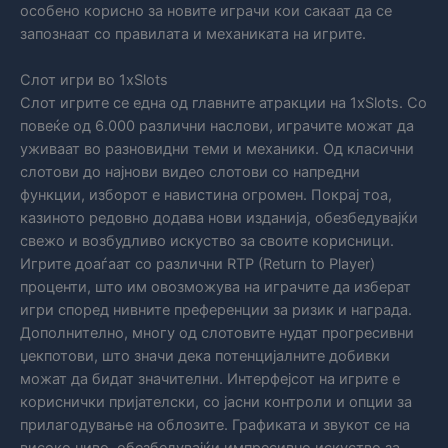
особено корисно за новите играчи кои сакаат да се
запознаат со правилата и механиката на игрите.
Слот игри во 1xSlots
Слот игрите се една од главните атракции на 1xSlots. Со
повеќе од 6.000 различни наслови, играчите можат да
уживаат во разновидни теми и механики. Од класични
слотови до најнови видео слотови со напредни
функции, изборот е навистина огромен. Покрај тоа,
казиното редовно додава нови изданија, обезбедувајќи
свежо и возбудливо искуство за своите корисници.
Игрите доаѓаат со различни RTP (Return to Player)
проценти, што им овозможува на играчите да изберат
игри според нивните преференции за ризик и награда.
Дополнително, многу од слотовите нудат прогресивни
џекпотови, што значи дека потенцијалните добивки
можат да бидат значителни. Интерфејсот на игрите е
кориснички пријателски, со јасни контроли и опции за
прилагодување на облозите. Графиката и звукот се на