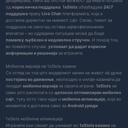
дизајнирана, секогаш постои можност да имате потреба
од
корисничка поддршка
.
1xSlots
обезбедува
24/7
поддршка
преку
Live Chat
платформата, која е
достапна директно на нивниот сајт. Сепак, тимот за
поддршка не секогаш остава најпрофесионален
впечаток – во одредени ситуации може да биде
помалку љубезен и недоволно стручен
. И покрај тоа,
во повеќето случаи,
успеваат да дадат корисни
информации и решенија
за играчите.
Мобилна верзија на 1xSlots казино
Со оглед на тоа што модерниот начин на живот нè држи
постојано во движење
, неопходно е онлајн казината да
понудат
мобилна верзија
за своите играчи.
1xSlots
не
само што располага со
целосно оптимизиран мобилен
сајт
, туку исто така нуди и
мобилна апликација
, која во
моментов е достапна само за
Android уреди
.
1xSlots мобилна апликација
Играчите кои сакаат да уживаат во
1xSlots казино
на