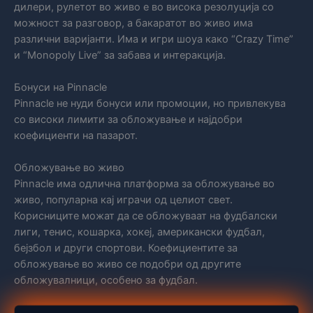
дилери, рулетот во живо е во висока резолуција со
можност за разговор, а бакаратот во живо има
различни варијанти. Има и игри шоуа како “Crazy Time”
и “Monopoly Live” за забава и интеракција.
Бонуси на Pinnacle
Pinnacle не нуди бонуси или промоции, но привлекува
со високи лимити за обложување и најдобри
коефициенти на пазарот.
Обложување во живо
Pinnacle има одлична платформа за обложување во
живо, популарна кај играчи од целиот свет.
Корисниците можат да се обложуваат на фудбалски
лиги, тенис, кошарка, хокеј, американски фудбал,
бејзбол и други спортови. Коефициентите за
обложување во живо се подобри од другите
обложувалници, особено за фудбал.