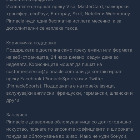
Исплатите се вршат преку Visa, MasterCard, банкарски
трансфер, ecoPayz, Entropay, Skrill, Neteller и Webmoney.
Pinnacle нуди една бесплатна исплата месечно, а за
дополнителни се наплаќа такса.
Корисничка поддршка
Поддршката е достапна само преку емаил или формата
на веб-страницата, 24 часа дневно, седум дена во
неделата. Корисниците можат да пишат на
customerservice@pinnacle.com
или да контактираат
преку Facebook (PinnacleSports) или Twitter
(PinnacleSports). Поддршката е на повеќe јазици,
вклучувајќи англиски, француски, германски, шпански и
други.
Заклучок
Pinnacle е доверлива обложувалница со долгогодишно
искуство, позната по високите коефициенти и широката
понуда за обложување во живо. Иако не нуди бонуси,