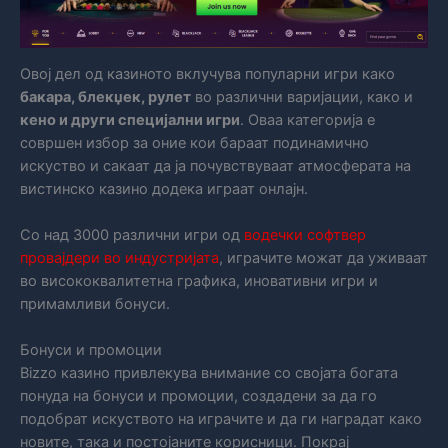
Овој дел од казиното вклучува популарни игри како
бакара, блекџек, рулет
во различни варијации, како и
кено и други специјални игри
. Оваа категорија е
совршен избор за оние кои бараат подинамично
искуство и сакаат да ја почувствуваат атмосферата на
вистинско казино додека играат онлајн.
Со над 3000 различни игри од
водечки софтвер
провајдери во индустријата
, играчите можат да уживаат
во висококвалитетна графика, иновативни игри и
примамливи бонуси.
Бонуси и промоции
Bizzo казино привлекува внимание со својата богата
понуда на бонуси и промоции, создадени за да го
подобрат искуството на играчите и да ги наградат како
новите, така и постојаните корисници. Покрај