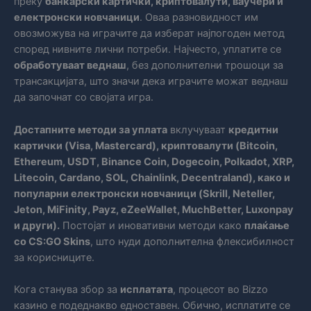
преку
банкарски картички, криптовалути, ваучери и
електронски новчаници
. Оваа разновидност им
овозможува на играчите да изберат најпогоден метод
според нивните лични потреби. Најчесто, уплатите се
обработуваат веднаш
, без дополнителни трошоци за
трансакцијата, што значи дека играчите можат веднаш
да започнат со својата игра.
Достапните методи за уплата
вклучуваат
кредитни
картички (Visa, Mastercard), криптовалути (Bitcoin,
Ethereum, USDT, Binance Coin, Dogecoin, Polkadot, XRP,
Litecoin, Cardano, SOL, Chainlink, Decentraland), како и
популарни електронски новчаници (Skrill, Neteller,
Jeton, MiFinity, Payz, eZeeWallet, MuchBetter, Luxonpay
и други).
Постојат и иновативни методи како
плаќање
со CS:GO Skins
, што нуди дополнителна флексибилност
за корисниците.
Кога станува збор за
исплатата
, процесот во Bizzo
казино е подеднакво едноставен. Обично, исплатите се