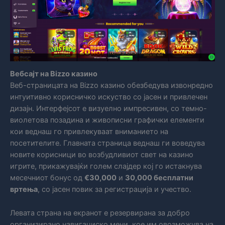
Вебсајт на Bizzo казино
Веб-страницата на Bizzo казино обезбедува извонредно
интуитивно корисничко искуство со јасен и привлечен
дизајн. Интерфејсот е визуелно импресивен, со темно-
виолетова позадина и живописни графички елементи
кои веднаш го привлекуваат вниманието на
посетителите. Главната страница веднаш ги воведува
новите корисници во возбудливиот свет на казино
игрите, прикажувајќи голем слајдер кој го истакнува
месечниот бонус од
€30,000
и
30,000 бесплатни
вртења
, со јасен повик за регистрација и учество.
Левата страна на екранот е резервирана за добро
организирано навигациско мени, кое им овозможува на