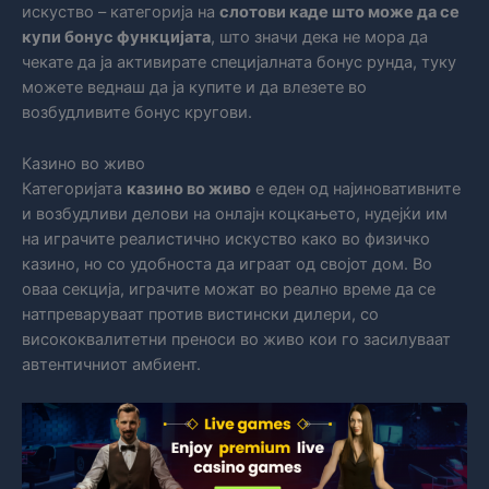
искуство – категорија на
слотови каде што може да се
купи бонус функцијата
, што значи дека не мора да
чекате да ја активирате специјалната бонус рунда, туку
можете веднаш да ја купите и да влезете во
возбудливите бонус кругови.
Казино во живо
Категоријата
казино во живо
е еден од најиновативните
и возбудливи делови на онлајн коцкањето, нудејќи им
на играчите реалистично искуство како во физичко
казино, но со удобноста да играат од својот дом. Во
оваа секција, играчите можат во реално време да се
натпреваруваат против вистински дилери, со
висококвалитетни преноси во живо кои го засилуваат
автентичниот амбиент.