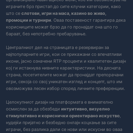
играчите брз пристап до сите клучни категории, како
што се
слотови, игри на маса, казино во живо,
промоции и турнири
. Оваа поставеност гарантира дека
корисниците можат брзо да го пронајдат она што го
бараат, без непотребно пребарување.
Централниот дел на страницата е резервиран за
најпопуларните игри, кои се прикажани со впечатливи
икони, јасно означени RTP проценти и квалитетен дизајн
кој ги истакнува нивните карактеристики. На десната
страна, посетителите можат да пронајдат препорачани
игри, секоја со свој уникатен изглед и концепт, што им
овозможува лесен избор според личните преференции.
Целокупниот дизајн на платформата е внимателно
осмислен за да обезбеди
интуитивно, визуелно
стимулативно и кориснички ориентирано искуство
,
нудејќи пријатно и безбедно онлајн коцкање за сите
играчи, без разлика дали се нови или искусни во оваа