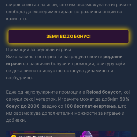
широк спектар на игри, што им овозможува на играчите
слобода да експериментираат со различни опции во
казиното.
ЗЕМИ BIZZO БОНУС!
Промоции за редовни играчи
Bizzo казино постојано ги наградува своите
редовни
играчи
со различни бонуси и промоции, осигурувајќи
се дека нивното искуство останува динамично и
возбудливо.
Една од најпопуларните промоции е
Reload бонусот
, кој
се нуди секој четврток. Играчите можат да добијат
50%
бонус до 200€
, заедно со
100 бесплатни вртења
, што
им овозможува дополнителни можности за играње и
добивки.