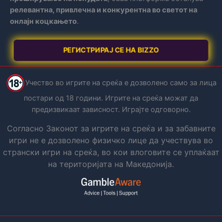
релевантна, привлечна и конкурентна во светот на
онлајн коцкањето
.
РЕГИСТРИРАЈ СЕ НА BIZZO
Учество во игрите на среќа е дозволено само за лица
постари од 18 години. Игрите на среќа можат да
предизвикаат зависност. Играјте одговорно.
Согласно Законот за игрите на среќа и за забавните
игри не е дозволено физичко лице да учествува во
странски игри на среќа, во кои влоговите се уплаќаат
на територијата на Македонија.