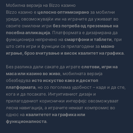
Мобилна верзија на Bizzo казино
Bizzo казино е
целосно оптимизирано
за мобилни
уреди, овозможувајќи им на играчите да уживаат во
своите омилени игри
без потреба од преземање на
посебна апликација
. Платформата е дизајнирана да
функционира непречено на
смартфони и таблети
, при
што сите игри и функции се прилагодени за
мазно
играње, брзо вчитување и висок квалитет на графика
.
Без разлика дали сакате да играте
слотови, игри на
маса или казино во живо
, мобилната верзија
обезбедува
исто искуство како и десктоп
платформата
, но со поголема удобност – каде и да сте,
кога и да посакате. Интуитивниот дизајн и
прилагодениот кориснички интерфејс овозможуваат
лесна навигација, а играчите немаат компромис во
однос на
квалитетот на графика или
функционалноста
.