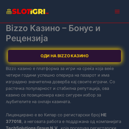
Skip
to
Main
content
Bizzo Казино – Бонус и
Men
Рецензија
ОДИ НА BIZZO КАЗИНО
Bizzo казино е платформа за игри на среќа која веќе
четири години успешно оперира на пазарот и има
изградено значителна доверба кај своите играчи. Со
растечка популарност и стабилна репутација, ова
казино се позиционира како сигурен избор за
љубителите на онлајн казината.
Лиценцирано е во Кипар со регистарски број
HE
377018
, а неговата работа е поддржана од компанијата
TechSolutions Group N.V.
, која поседува регистарски