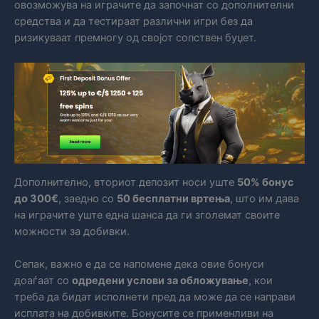
овозможува на играчите да започнат со дополнителни
средства и да тестираат различни игри без да
ризикуваат премногу од својот сопствен буџет.
Дополнително, вториот депозит носи уште
50% бонус
до 300€
, заедно со
50 бесплатни вртења
, што им дава
на играчите уште една шанса да ги зголемат своите
можности за добивки.
Сепак, важно е да се напомене дека овие бонуси
доаѓаат со
одредени услови за обложување
, кои
треба да бидат исполнети пред да може да се направи
исплата на добивките. Бонусите се применливи на