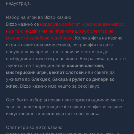
индустрија.
Избор на игри во Bizzo казино
Bizzo казино се
издвојува со богат и разновиден избор
на игри, нудејќи им на играчите широк спектар на
можности за забава и добивки
. Колекцијата на казино
игри е навистина импресивна, покривајќи ги сите
популарни жанрови – од класични слот игри до
возбудливи казино игри во живо. Без разлика дали сте
љубител на традиционални
овошни слотови,
мистериозни игри, џекпот слотови
или сакате да
уживате во
блекџек, бакара и рулет со дилери во
живо
, Bizzo казино има нешто за секој вкус.
Овој богат избор ја прави платформата одлично место
за игра, каде корисниците ќе најдат сеопфатно казино
искуство кое ги исполнува сите очекувања.
Слот игри во Bizzo казино