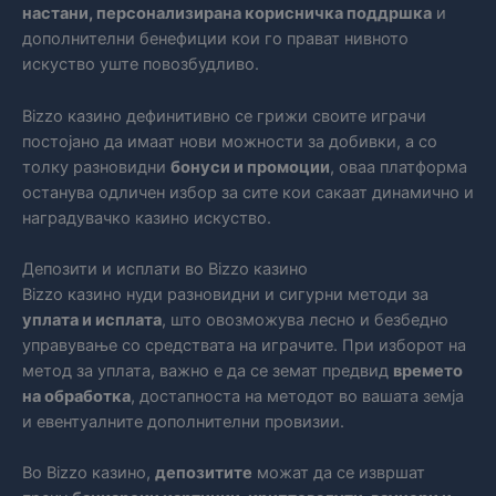
настани, персонализирана корисничка поддршка
и
дополнителни бенефиции кои го прават нивното
искуство уште повозбудливо.
Bizzo казино дефинитивно се грижи своите играчи
постојано да имаат нови можности за добивки, а со
толку разновидни
бонуси и промоции
, оваа платформа
останува одличен избор за сите кои сакаат динамично и
наградувачко казино искуство.
Депозити и исплати во Bizzo казино
Bizzo казино нуди разновидни и сигурни методи за
уплата и исплата
, што овозможува лесно и безбедно
управување со средствата на играчите. При изборот на
метод за уплата, важно е да се земат предвид
времето
на обработка
, достапноста на методот во вашата земја
и евентуалните дополнителни провизии.
Во Bizzo казино,
депозитите
можат да се извршат