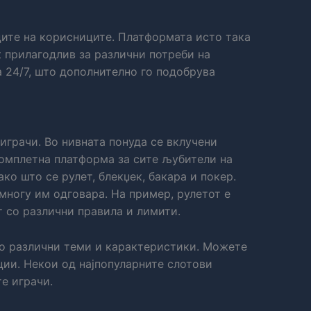
ците на корисниците. Платформата исто така
t прилагодлив за различни потреби на
 24/7, што дополнително го подобрува
играчи. Во нивната понуда се вклучени
 комплетна платформа за сите љубители на
ако што се рулет, блекџек, бакара и покер.
јмногу им одговара. На пример, рулетот е
т со различни правила и лимити.
со различни теми и карактеристики. Можете
ции. Некои од најпопуларните слотови
те играчи.