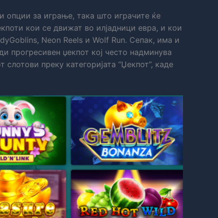
ни опции за играње, така што играчите ќе
екпоти кои се движат во илјадници евра, и кои
Goblins, Neon Reels и Wolf Run. Сепак, има и
уди прогресивен џекпот кој често надминува
 слотови преку категоријата “Џекпот”, каде