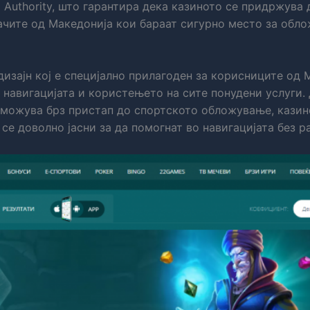
Authority, што гарантира дека казиното се придржува 
ачите од Македонија кои бараат сигурно место за обло
изајн кој е специјално прилагоден за корисниците од 
 навигацијата и користењето на сите понудени услуги. 
зможува брз пристап до спортското обложување, казино
се доволно јасни за да помогнат во навигацијата без р