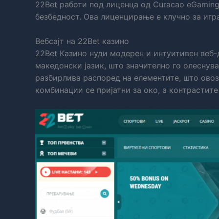
22Bet работи под лиценца од Curacao eGaming 
безбедност. Ова лиценцирање е клучно за игр
Вебсајт на 22Bet казино
22Bet Казино нуди модерен и интуитивен веб-д
македонски јазик, што значително го олеснува
разбирлива распоред на елементите, што ово
комбинации се пријатни за око, а контрастите 