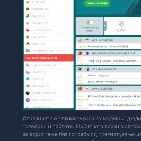
Страницата е оптимизирана за мобилни уреди
телефони и таблети. Мобилната верзија автом
за користење без потреба од прелистување и