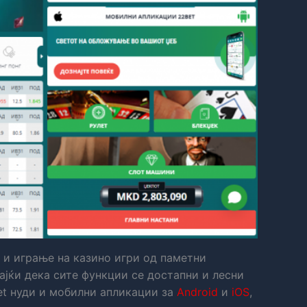
и играње на казино игри од паметни
ајќи дека сите функции се достапни и лесни
et нуди и мобилни апликации за
Android
и
iOS
,