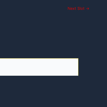
Next Slot
→