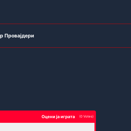
р Провајдери
Оцени ја играта
(
0
Votes)