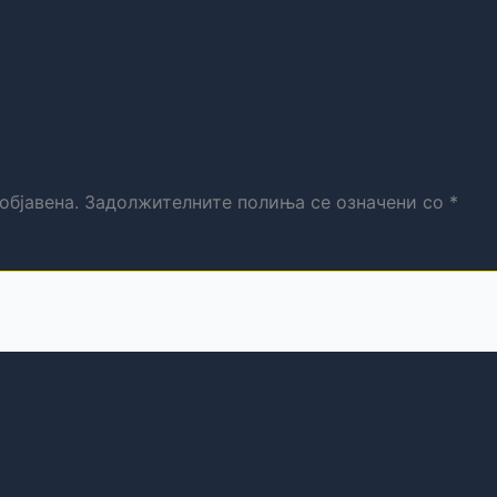
објавена.
Задолжителните полиња се означени со
*