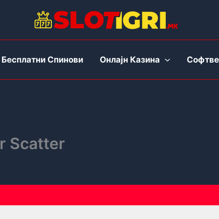
Бесплатни Спинови
Онлајн Казина
Софтве
 Scatter