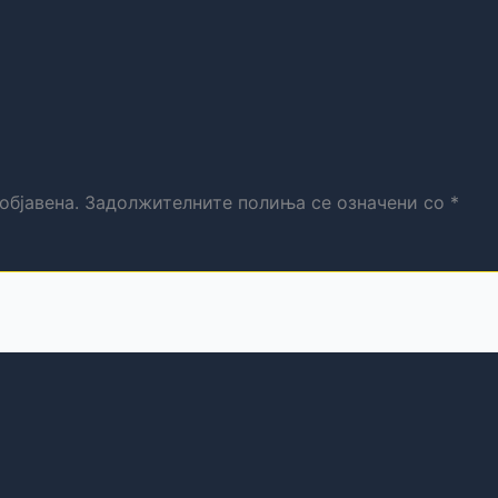
објавена.
Задолжителните полиња се означени со
*