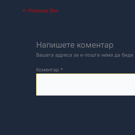
←
Previous Slot
Напишете коментар
Вашата адреса за е-пошта нема да биде 
Коментар
*