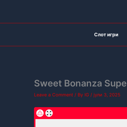
Skip
to
content
Слот игри
Sweet Bonanza Super
Leave a Comment
/ By
IG
/
јули 3, 2025