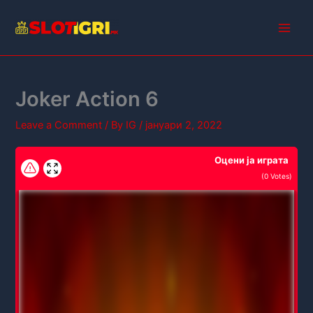
Skip
to
Main
content
Men
Joker Action 6
Leave a Comment
/ By
IG
/
јануари 2, 2022
Оцени ја играта
(
0
Votes)