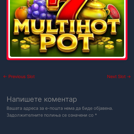
←
Previous Slot
Next Slot
→
Напишете коментар
Вашата адреса за е-пошта нема да биде објавена.
Задолжителните полиња се означени со
*
Коментар
*