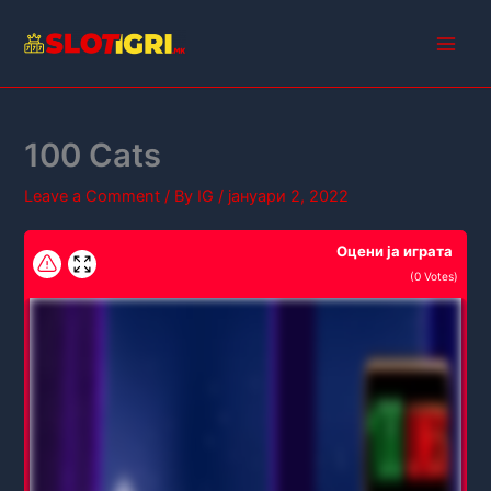
Skip
to
Main
content
Men
100 Cats
Leave a Comment
/ By
IG
/
јануари 2, 2022
Оцени ја играта
(
0
Votes)