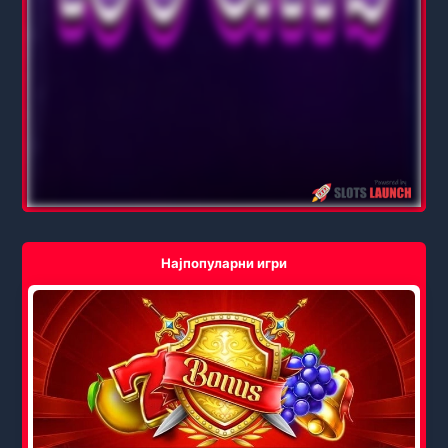
Најпопуларни игри