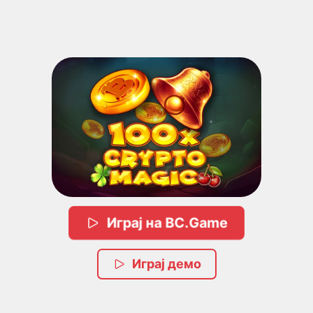
Играј на BC.Game
Играј демо