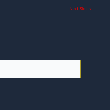
Next Slot
→