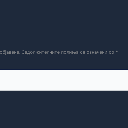
објавена.
Задолжителните полиња се означени со
*