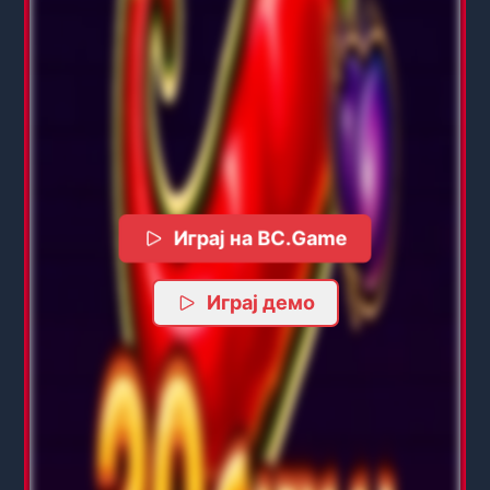
Играј на BC.Game
Играј демо