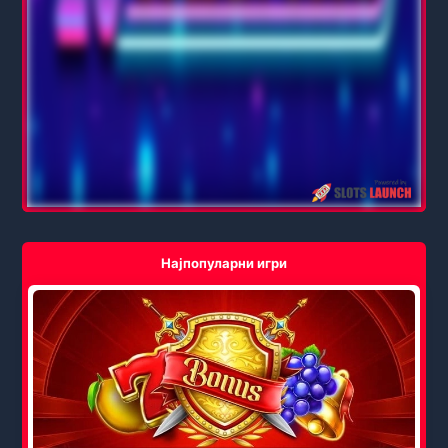
Најпопуларни игри