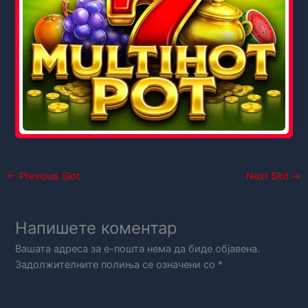
←
Previous Slot
Next Slot
→
Напишете коментар
Вашата адреса за е-пошта нема да биде објавена.
Задолжителните полиња се означени со
*
Коментар
*