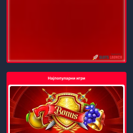
Најпопуларни игри