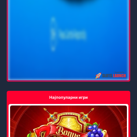
Најпопуларни игри