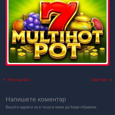
←
Previous Slot
Next Slot
→
Напишете коментар
Вашата адреса за е-пошта нема да биде објавена.
Задолжителните полиња се означени со
*