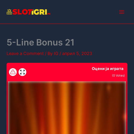
Skip
to
Main
content
Men
5-Line Bonus 21
Leave a Comment
/ By
IG
/
април 5, 2023
Оцени ја играта
(
0
Votes)