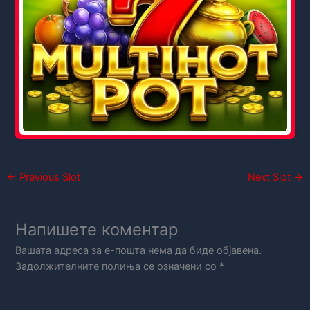
←
Previous Slot
Next Slot
→
Напишете коментар
Вашата адреса за е-пошта нема да биде објавена.
Задолжителните полиња се означени со
*
Коментар
*