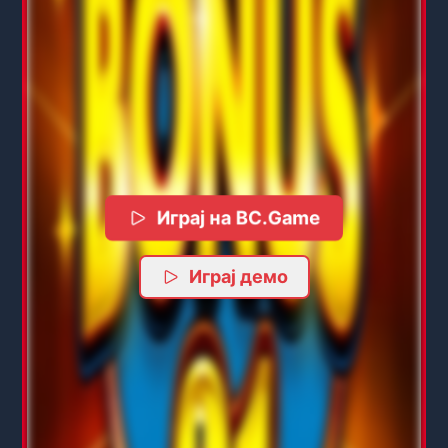
Играј на BC.Game
Играј демо