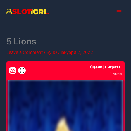
Skip
to
Main
content
Men
5 Lions
Leave a Comment
/ By
IG
/
јануари 2, 2022
Оцени ја играта
(
0
Votes)