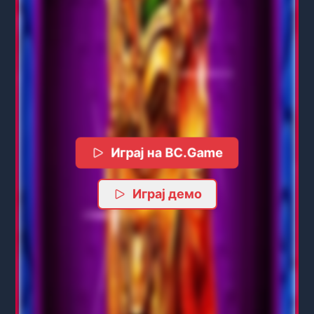
Играј на BC.Game
Играј демо