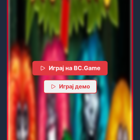
Играј на BC.Game
Играј демо