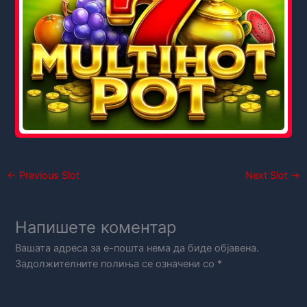
←
Previous Slot
Next Slot
→
Напишете коментар
Вашата адреса за е-пошта нема да биде објавена.
Задолжителните полиња се означени со
*
Коментар
*