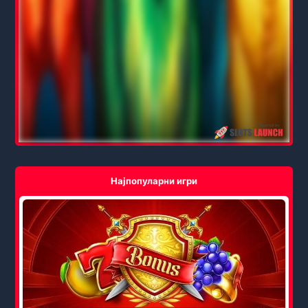
Најпопуларни игри