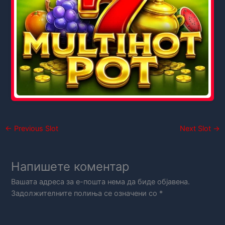
←
Previous Slot
Next Slot
→
Напишете коментар
Вашата адреса за е-пошта нема да биде објавена.
Задолжителните полиња се означени со
*
Коментар
*