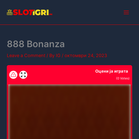
Skip
to
Main
content
Men
888 Bonanza
Leave a Comment
/ By
IG
/
октомври 24, 2023
Оцени ја играта
(
0
Votes)