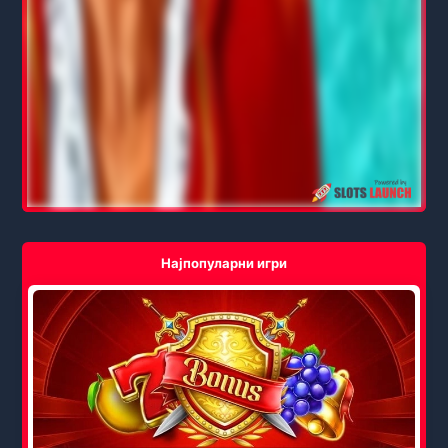
Најпопуларни игри