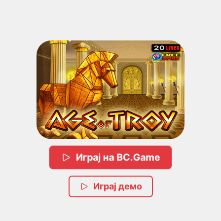
Играј на BC.Game
Играј демо