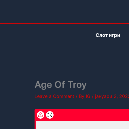
Skip
to
content
Слот игри
Age Of Troy
Leave a Comment
/ By
IG
/
јануари 2, 202