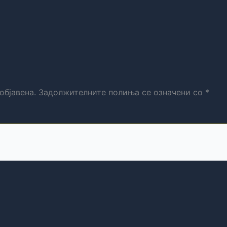
објавена.
Задолжителните полиња се означени со
*