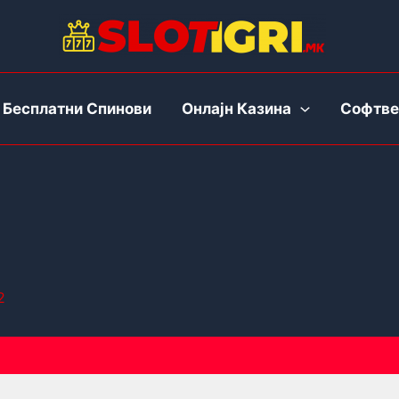
Бесплатни Спинови
Онлајн Казина
Софтве
2