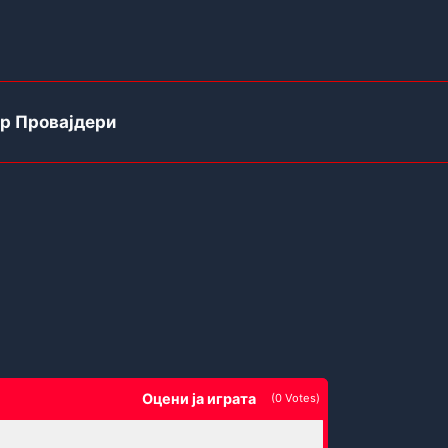
р Провајдери
Оцени ја играта
(
0
Votes)