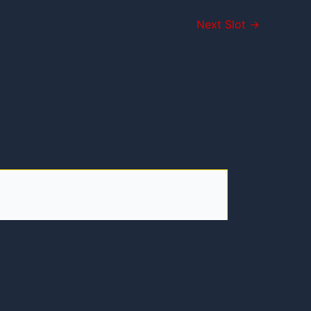
Next Slot
→