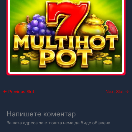
←
Previous Slot
Next Slot
→
Напишете коментар
Вашата адреса за е-пошта нема да биде објавена.
Задолжителните полиња се означени со
*