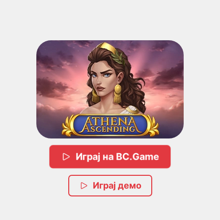
Играј на BC.Game
Играј демо