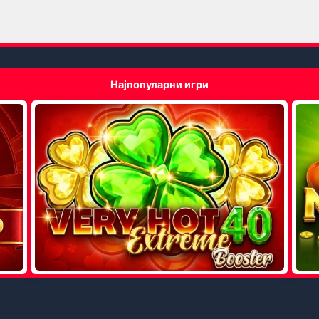
Најпопуларни игри