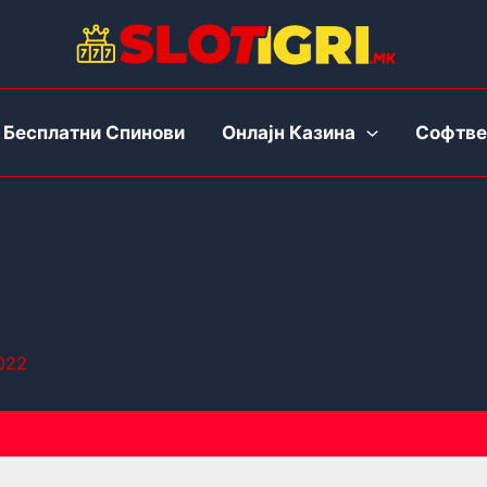
Бесплатни Спинови
Онлајн Казина
Софтве
022