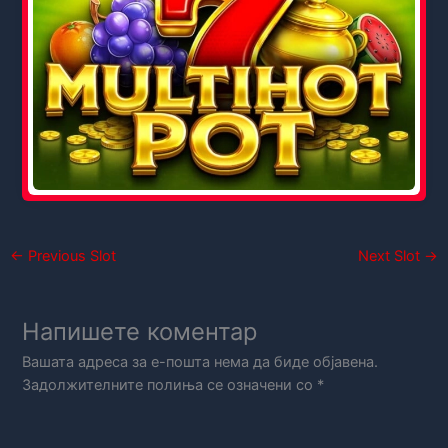
←
Previous Slot
Next Slot
→
Напишете коментар
Вашата адреса за е-пошта нема да биде објавена.
Задолжителните полиња се означени со
*
Коментар
*