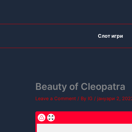
Skip
to
content
Слот игри
Beauty of Cleopatra
Leave a Comment
/ By
IG
/
јануари 2, 202