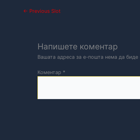
←
Previous Slot
Напишете коментар
Вашата адреса за е-пошта нема да биде 
Коментар
*