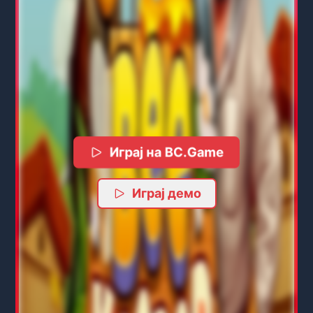
Играј на BC.Game
Играј демо