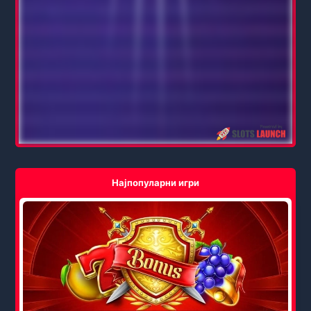
Најпопуларни игри