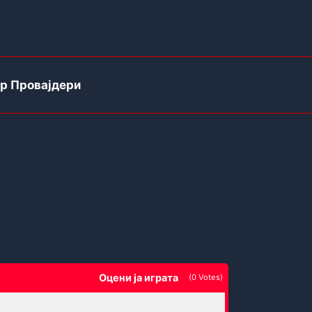
р Провајдери
Оцени ја играта
(
0
Votes)