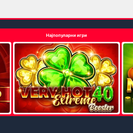
Најпопуларни игри