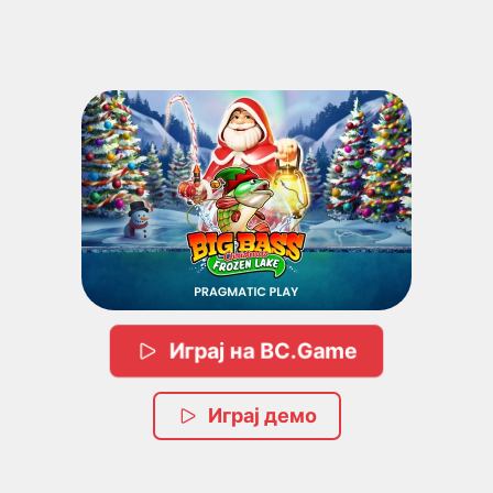
Играј на BC.Game
Играј демо