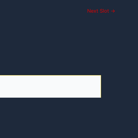
Next Slot
→