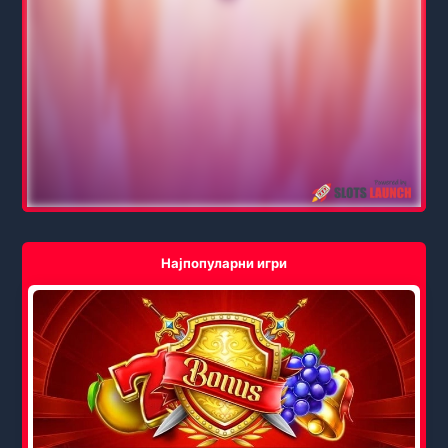
Најпопуларни игри