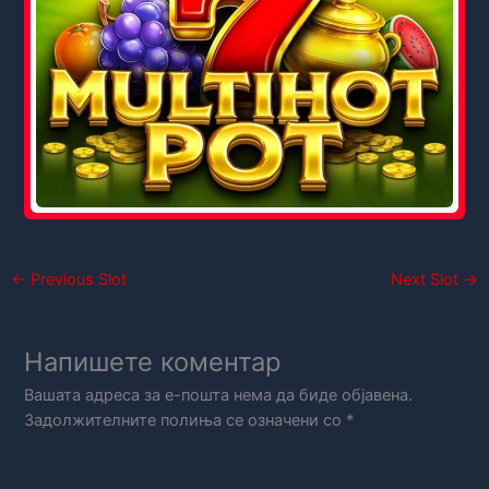
←
Previous Slot
Next Slot
→
Напишете коментар
Вашата адреса за е-пошта нема да биде објавена.
Задолжителните полиња се означени со
*
Коментар
*