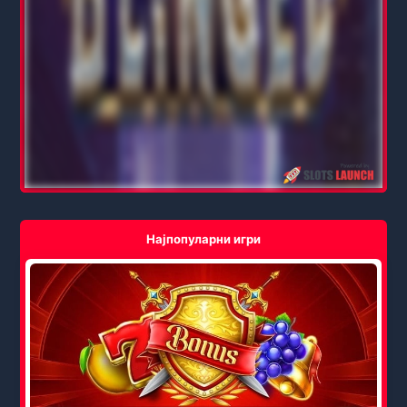
Најпопуларни игри