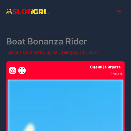
Skip
to
Main
content
Men
Boat Bonanza Rider
Leave a Comment
/ By
IG
/
февруари 17, 2025
Оцени ја играта
(
0
Votes)