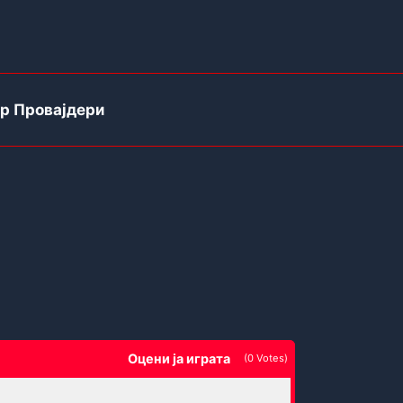
р Провајдери
Оцени ја играта
(
0
Votes)