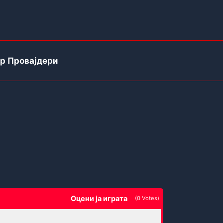
р Провајдери
Оцени ја играта
(
0
Votes)