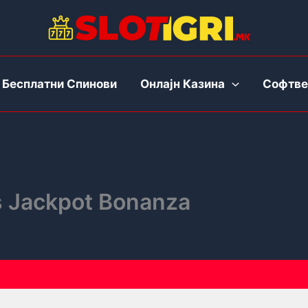
Бесплатни Спинови
Онлајн Казина
Софтве
s Jackpot Bonanza