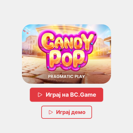
Играј на BC.Game
Играј демо