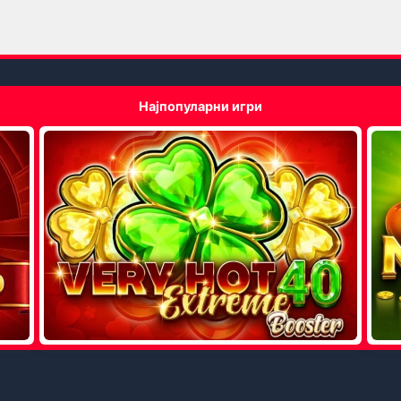
Најпопуларни игри