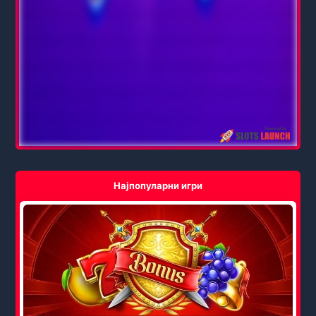
Најпопуларни игри