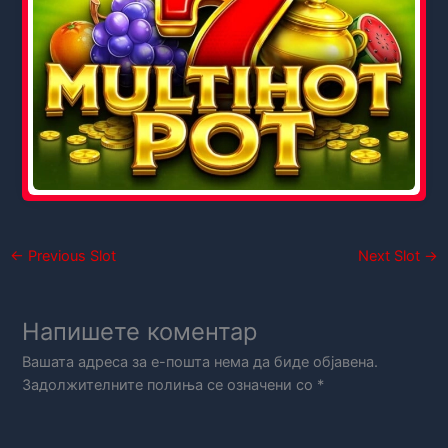
←
Previous Slot
Next Slot
→
Напишете коментар
Вашата адреса за е-пошта нема да биде објавена.
Задолжителните полиња се означени со
*
Коментар
*