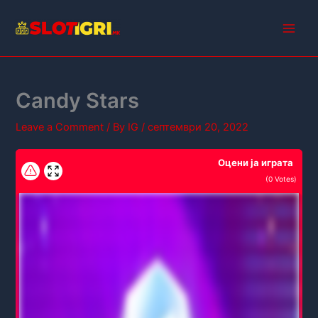
Skip
to
Main
content
Men
Candy Stars
Leave a Comment
/ By
IG
/
септември 20, 2022
Оцени ја играта
(
0
Votes)