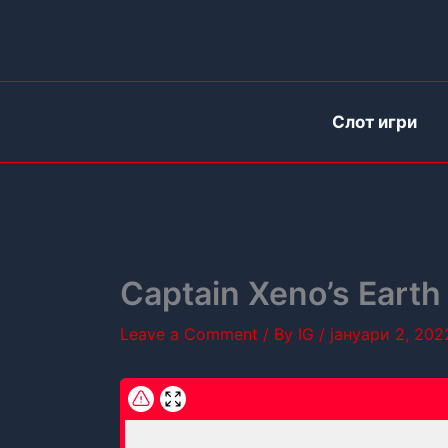
Skip
to
content
Слот игри
Captain Xeno’s Earth
Leave a Comment
/ By
IG
/
јануари 2, 202