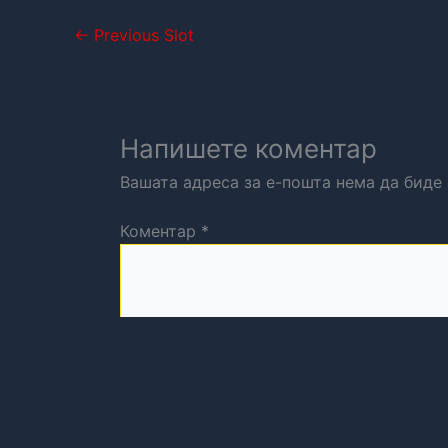
←
Previous Slot
Напишете коментар
Вашата адреса за е-пошта нема да биде 
Коментар
*