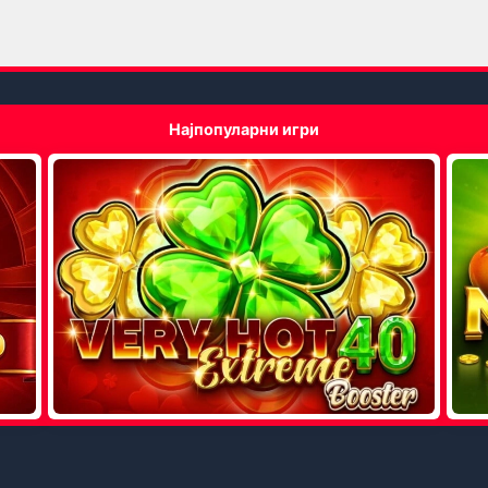
Најпопуларни игри