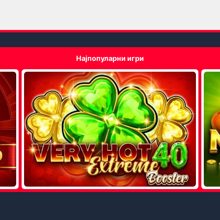
Најпопуларни игри