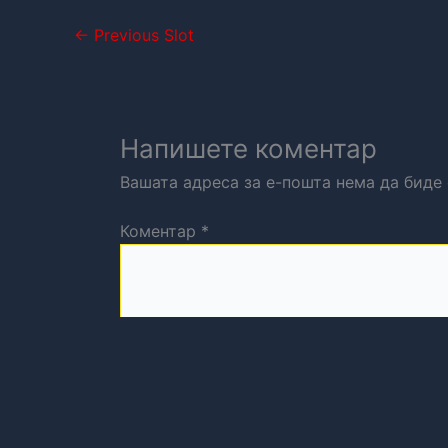
←
Previous Slot
Напишете коментар
Вашата адреса за е-пошта нема да биде 
Коментар
*