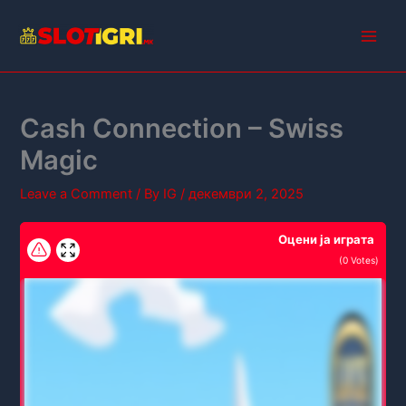
Skip
to
Main
content
Men
Cash Connection – Swiss
Magic
Leave a Comment
/ By
IG
/
декември 2, 2025
Оцени ја играта
(
0
Votes)