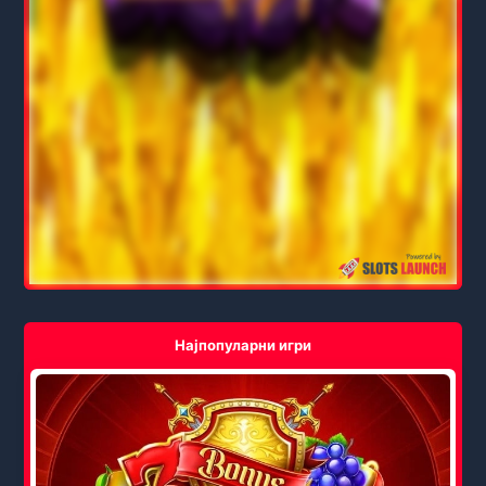
Најпопуларни игри