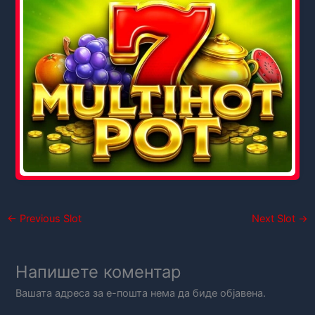
←
Previous Slot
Next Slot
→
Напишете коментар
Вашата адреса за е-пошта нема да биде објавена.
Задолжителните полиња се означени со
*