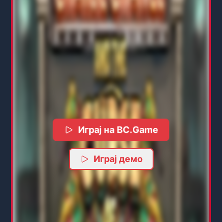
Играј на BC.Game
Играј демо