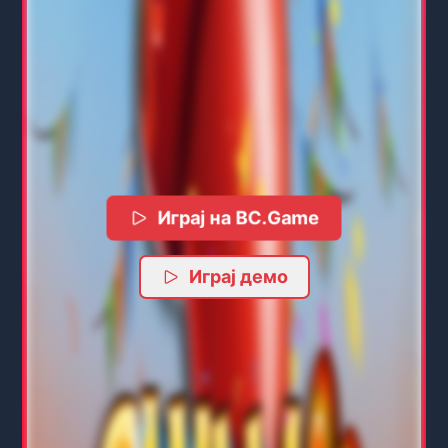
Играј на BC.Game
Играј демо