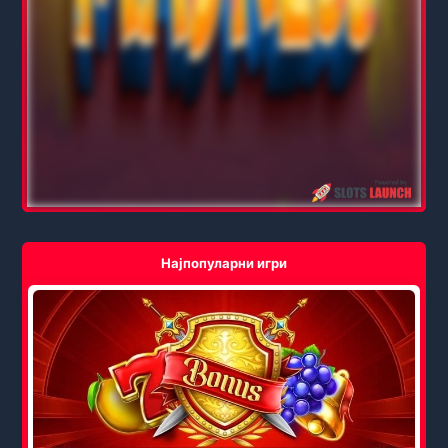
Најпопуларни игри