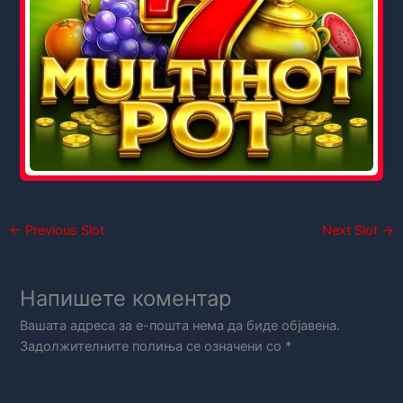
←
Previous Slot
Next Slot
→
Напишете коментар
Вашата адреса за е-пошта нема да биде објавена.
Задолжителните полиња се означени со
*
Коментар
*