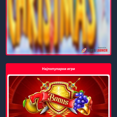
Најпопуларни игри