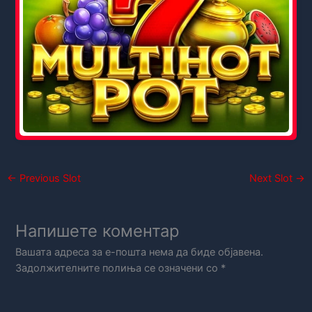
←
Previous Slot
Next Slot
→
Напишете коментар
Вашата адреса за е-пошта нема да биде објавена.
Задолжителните полиња се означени со
*
Коментар
*