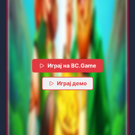
Играј на BC.Game
Играј демо