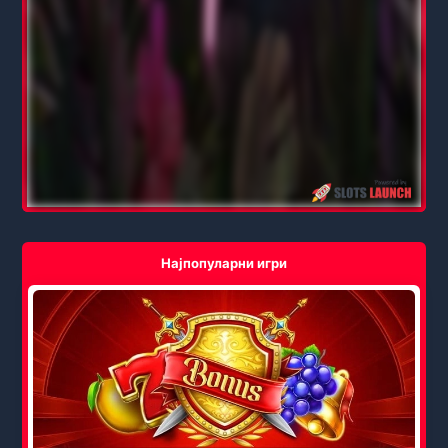
Најпопуларни игри