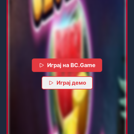
Играј на BC.Game
Играј демо