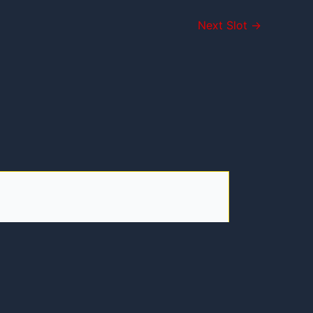
Next Slot
→