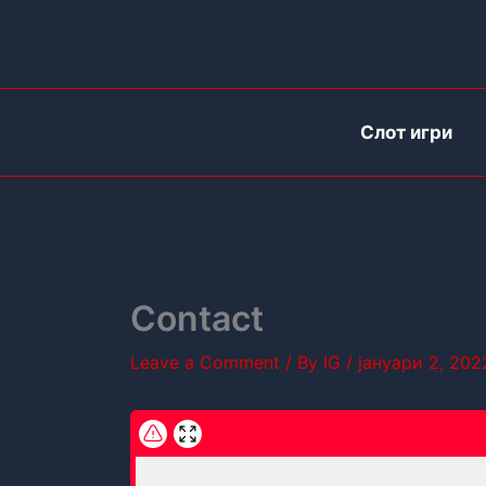
Skip
to
content
Слот игри
Contact
Leave a Comment
/ By
IG
/
јануари 2, 202