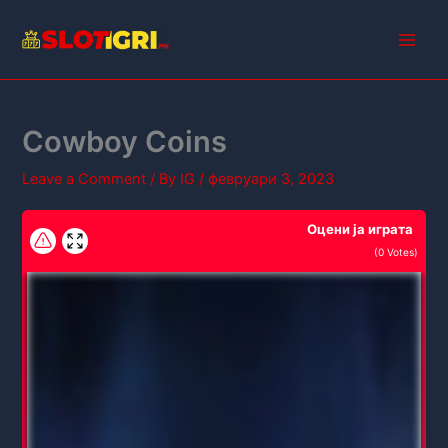
Skip
to
Main
content
Men
Cowboy Coins
Leave a Comment
/ By
IG
/
февруари 3, 2023
Оцени ја играта
(
0
Votes)