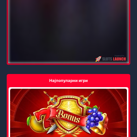
Најпопуларни игри