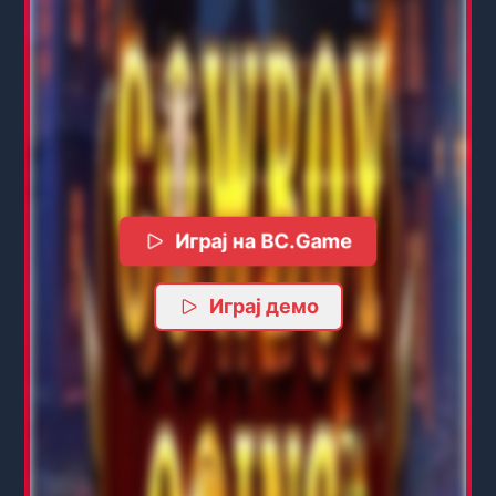
Играј на BC.Game
Играј демо