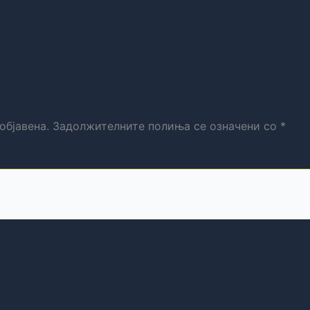
објавена.
Задолжителните полиња се означени со
*