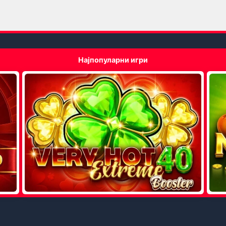
Најпопуларни игри