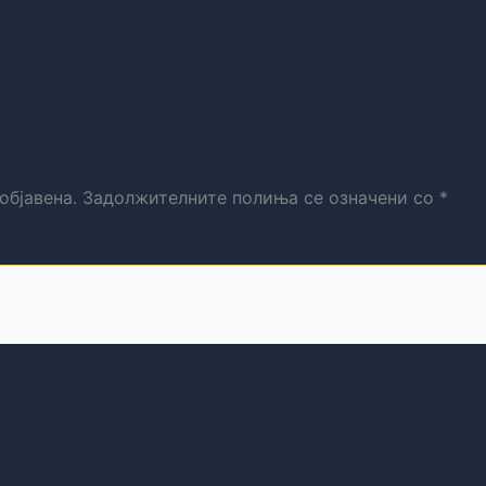
објавена.
Задолжителните полиња се означени со
*