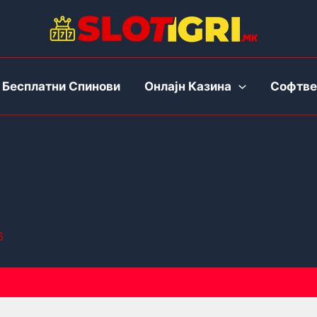
Бесплатни Спинови
Онлајн Казина
Софтве
6