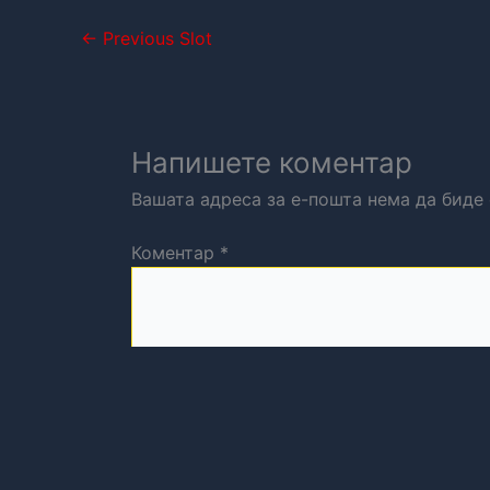
←
Previous Slot
Напишете коментар
Вашата адреса за е-пошта нема да биде 
Коментар
*