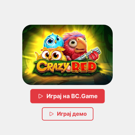
Играј на BC.Game
Играј демо