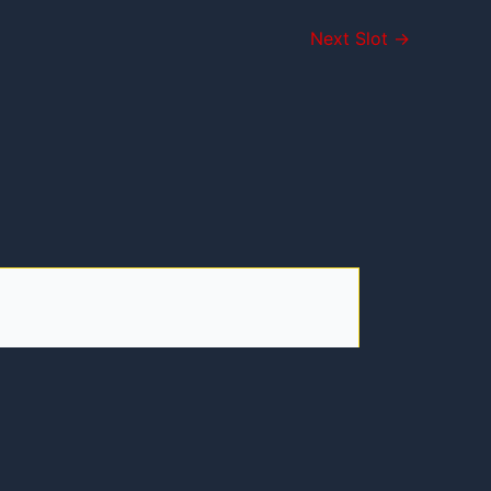
Next Slot
→