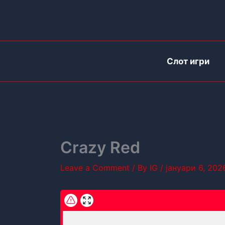
Skip
to
content
Слот игри
Crazy Red
Leave a Comment
/ By
IG
/
јануари 6, 202