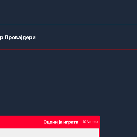
р Провајдери
Оцени ја играта
(
0
Votes)