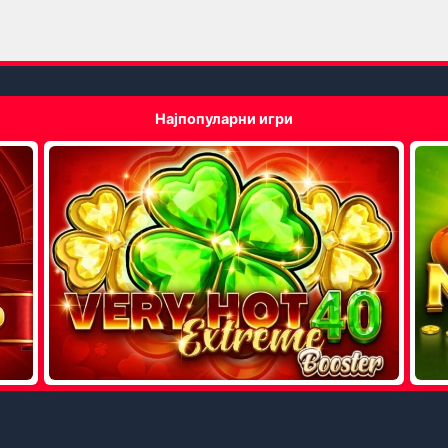
Најпопуларни игри