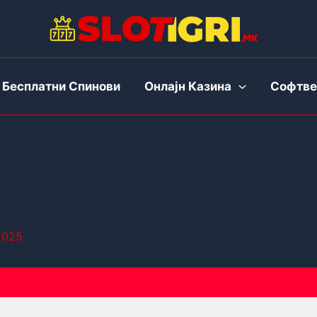
Бесплатни Спинови
Онлајн Казина
Софтве
2025