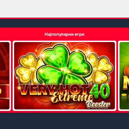
Најпопуларни игри