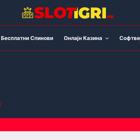
Бесплатни Спинови
Онлајн Казина
Софтве
2