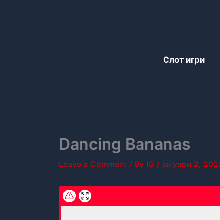
Skip
to
content
Слот игри
Dancing Bananas
Leave a Comment
/ By
IG
/
јануари 2, 202