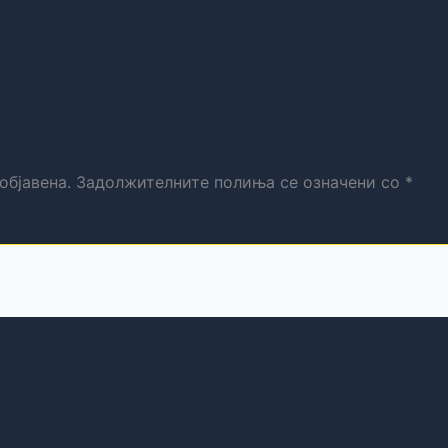
објавена.
Задолжителните полиња се означени со
*