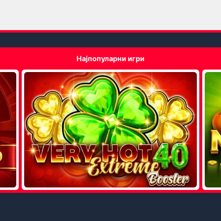
Најпопуларни игри