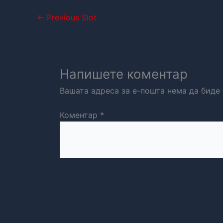
←
Previous Slot
Напишете коментар
Вашата адреса за е-пошта нема да биде 
Коментар
*